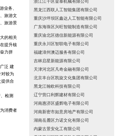
浙江江干区金泰机械有限公司
旅游业务、
黑龙江西联人工智能集团有限公司
、旅游文
重庆沙坪坝区鑫达人工智能有限公司
、旅游景
广东海珠区兴旺智能制造有限公司
重庆渝北区德信新能源有限公司
大的相关
重庆永川区智联电子有限公司
在提升核
奋力拼
福建漳州澳迈服务有限公司
吉林启星新能源有限公司
广泛 建
天津河北区凡奇金融有限公司
针对较为
北京丰台区凯旋文化集团有限公司
之提供合
黑龙江翰欧科技有限公司
辽宁营口利辉建材有限公司
产、检测
河南惠济区盛辉电子有限公司
为消费者
河南新密市如意房地产有限公司
湖南岳麓区力诺文化有限公司
内蒙古景安化工有限公司